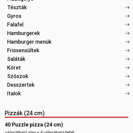
Tészták
Gyros
Falafel
Hamburgerek
Hamburger menük
Frissensültek
Saláták
Köret
Szószok
Desszertek
Italok
Pizzák (24 cm)
40 Puzzle pizza (24 cm)
választható alap + 4 válaszható feltét