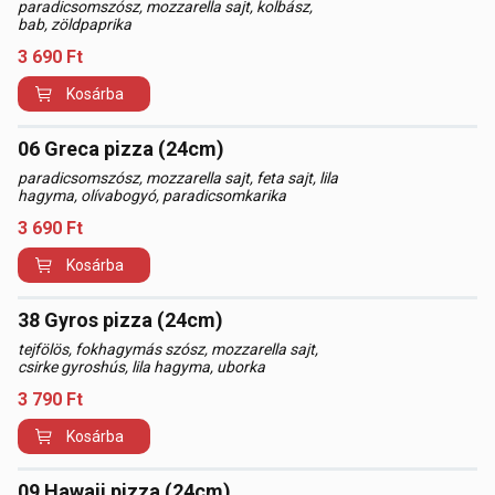
paradicsomszósz, mozzarella sajt, kolbász,
bab, zöldpaprika
3 690
Ft
Kosárba
06 Greca pizza (24cm)
paradicsomszósz, mozzarella sajt, feta sajt, lila
hagyma, olívabogyó, paradicsomkarika
3 690
Ft
Kosárba
38 Gyros pizza (24cm)
tejfölös, fokhagymás szósz, mozzarella sajt,
csirke gyroshús, lila hagyma, uborka
3 790
Ft
Kosárba
09 Hawaii pizza (24cm)