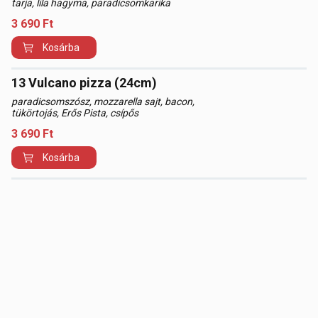
tarja, lila hagyma, paradicsomkarika
3 690
Ft
Kosárba
13 Vulcano pizza (24cm)
paradicsomszósz, mozzarella sajt, bacon,
tükörtojás, Erős Pista, csípős
3 690
Ft
Kosárba