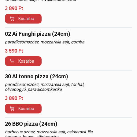
3 890
Ft
Kosárba
02 Ai Funghi pizza (24cm)
paradicsomszósz, mozzarella sajt, gomba
3 590
Ft
Kosárba
30 Al tonno pizza (24cm)
paradicsomszósz, mozzarella sajt, tonhal,
olívabogyó, paradicsomkarika
3 890
Ft
Kosárba
26 BBQ pizza (24cm)
barbecue szósz, mozzarella sajt, csirkemell, lila
hagyma, bacon, zöldpaprika