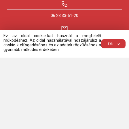
06 23 33-61-20
Ez az oldal cookie-kat használ a megfelelő
biapizzapizza@gmail.com
működéshez. Az oldal használatával hozzájárulsz a
Ok
cookie-k elfogadásához és az adatok rögzítéséhez a
gyorsabb működés érdekében.
Rendszerhiba jelentése
Hétfő
11:00 - 20:20
Kedd
11:00 - 20:20
Szerda
11:00 - 20:20
Csütörtök
11:00 - 20:20
Péntek
11:00 - 20:20
Szombat
11:00 - 20:20
Vasárnap
11:00 - 19:15