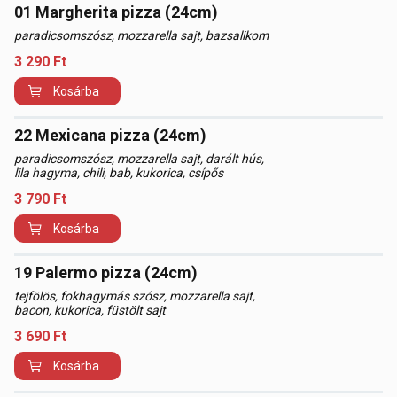
01 Margherita pizza (24cm)
paradicsomszósz, mozzarella sajt, bazsalikom
3 290
Ft
Kosárba
22 Mexicana pizza (24cm)
paradicsomszósz, mozzarella sajt, darált hús,
lila hagyma, chili, bab, kukorica, csípős
3 790
Ft
Kosárba
19 Palermo pizza (24cm)
tejfölös, fokhagymás szósz, mozzarella sajt,
bacon, kukorica, füstölt sajt
3 690
Ft
Kosárba