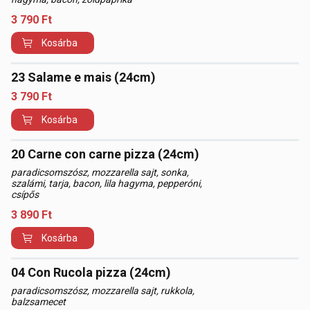
3 790
Ft
Kosárba
23 Salame e mais (24cm)
3 790
Ft
Kosárba
20 Carne con carne pizza (24cm)
paradicsomszósz, mozzarella sajt, sonka,
szalámi, tarja, bacon, lila hagyma, pepperóni,
csípős
3 890
Ft
Kosárba
04 Con Rucola pizza (24cm)
paradicsomszósz, mozzarella sajt, rukkola,
balzsamecet