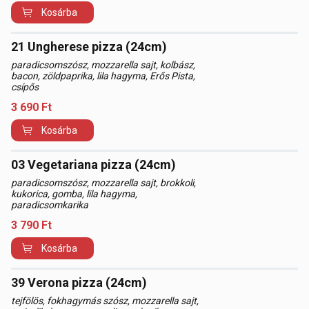
Kosárba
21 Ungherese pizza (24cm)
paradicsomszósz, mozzarella sajt, kolbász,
bacon, zöldpaprika, lila hagyma, Erős Pista,
csípős
3 690
Ft
Kosárba
03 Vegetariana pizza (24cm)
paradicsomszósz, mozzarella sajt, brokkoli,
kukorica, gomba, lila hagyma,
paradicsomkarika
3 790
Ft
Kosárba
39 Verona pizza (24cm)
tejfölös, fokhagymás szósz, mozzarella sajt,