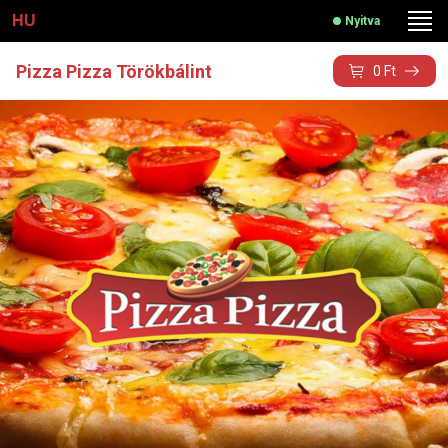
HU
Nyitva
Pizza Pizza Törökbálint
0
Ft