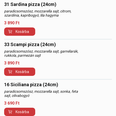
31 Sardina pizza (24cm)
paradicsomszósz, mozzarella sajt, citrom,
szardínia, kapribogyó, lila hagyma
3 890
Ft
Kosárba
33 Scampi pizza (24cm)
paradicsomszósz, mozzarella sajt, garnélarák,
rukkola, parmezán sajt
3 890
Ft
Kosárba
16 Siciliana pizza (24cm)
paradicsomszósz, mozzarella sajt, sonka, feta
sajt, olívabogyó
3 690
Ft
Kosárba