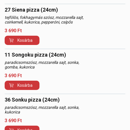
27 Siena pizza (24cm)
tejfölös, fokhagymás szósz, mozzarella sajt,
csirkemell, kukorica, pepperóni, csípős
3 690
Ft
Kosárba
11 Songoku pizza (24cm)
paradicsomszósz, mozzarella sajt, sonka,
gomba, kukorica
3 690
Ft
Kosárba
36 Sonku pizza (24cm)
paradicsomszósz, mozzarella sajt, sonka,
kukorica
3 690
Ft